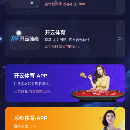
2025-06-05
发明专利
2023-08-09
营业执照
2023-08-09
开户许可证
2023-08-09
5层特种设备型试实验证书