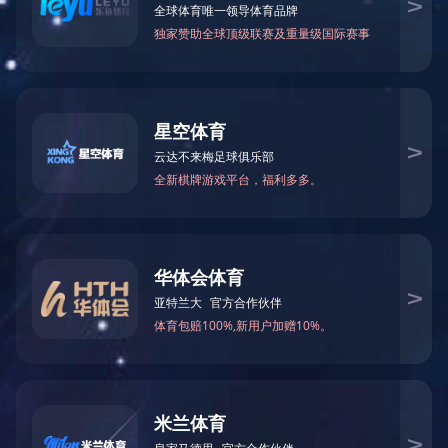
施工现场
人才招聘
人才招聘
WANBO.COM
WANBO.COM
产品展示
产品展示
WANBO.COM
钢模类
产品配件
矿山机械
耀星智泊
耀星智泊
公司简介
荣誉资质
公司实景
首页
>
关于耀星
>
荣誉资质