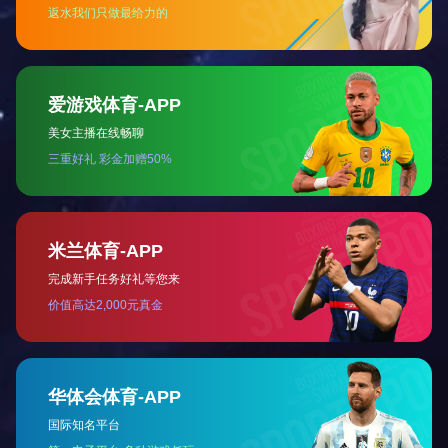
2023-08-09
11层WANBO.COM 型试实
验报告
2023-08-09
PSHLD型3层车库 型试实验
证书
2023-08-09
安全生产许可证
2023-08-09